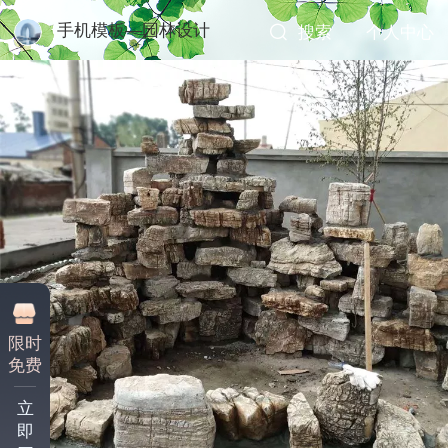
手机模板—园林设计
搜索
个人中心
限时
免费
立
即