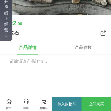
开
启
线
上
22
￥
.00
经
营
龟纹石
产品详情
产品参数
请编辑该产品详情...
加入购物车
立即购买
首页
客服
购物车