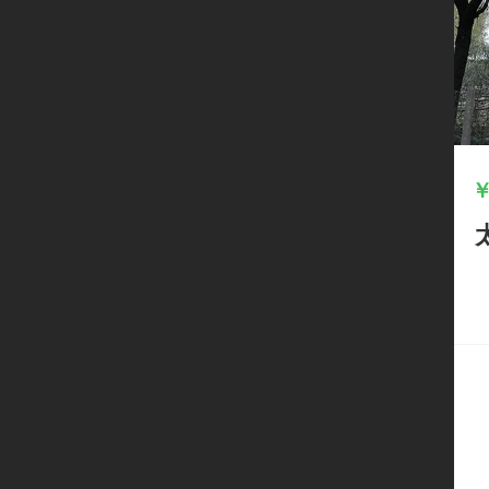
立
即
开
启
线
上
经
营