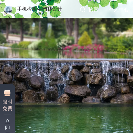
手机模板—园林设计
搜索
个人中心
限时
免费
立
即