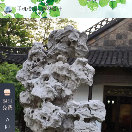
手机模板—园林设计
搜索
个人中心
限时
免费
立
即