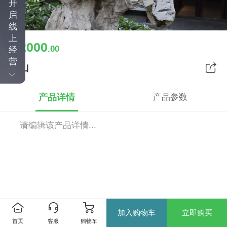
开
启
线
上
2000
￥
.00
经
营
假山
产品详情
产品参数
请编辑该产品详情...
加入购物车
立即购买
首页
客服
购物车