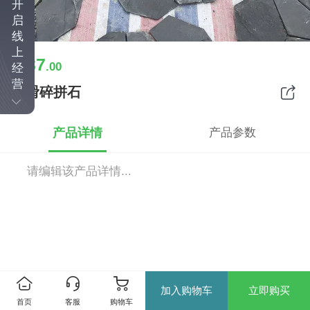
开
启
线
上
37
￥
.00
经
营
防滑碎拼石
产品详情
产品参数
请编辑该产品详情...
加入购物车
立即购买
首页
客服
购物车