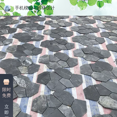
手机模板—园林设计
搜索
个人中心
限时
免费
立
即