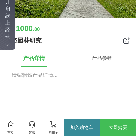
开
启
线
上
61000
￥
.00
经
营
生态园林研究
产品详情
产品参数
请编辑该产品详情...
加入购物车
立即购买
首页
客服
购物车