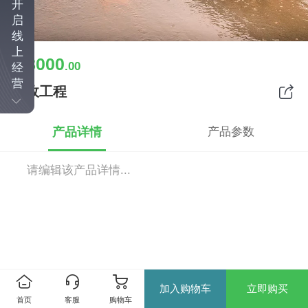
开
启
线
上
8000
￥
.00
经
营
市政工程
产品详情
产品参数
请编辑该产品详情...
加入购物车
立即购买
首页
客服
购物车