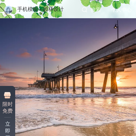
手机模板—园林设计
搜索
个人中心
限时
免费
立
即