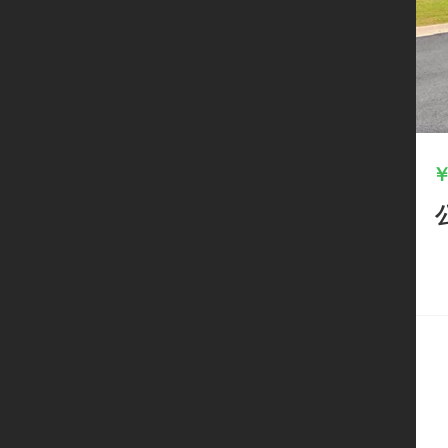
立
即
开
启
线
上
经
营