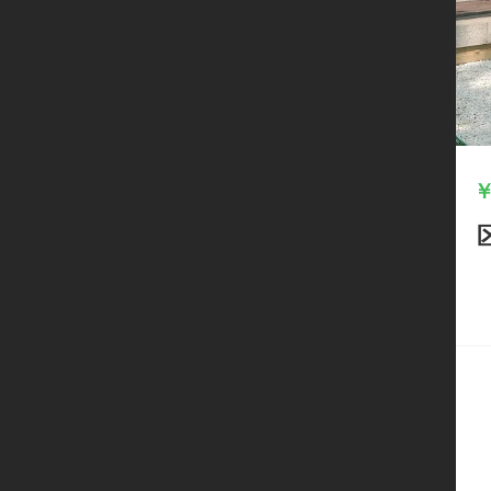
立
即
开
启
线
上
经
营