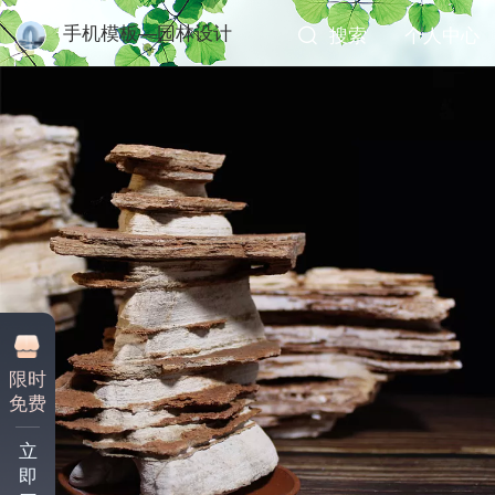
手机模板—园林设计
搜索
个人中心
限时
免费
立
即