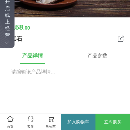
开
启
线
上
158
￥
.00
经
营
千层石
产品详情
产品参数
请编辑该产品详情...
加入购物车
立即购买
首页
客服
购物车