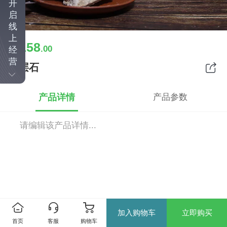
开
启
线
上
158
￥
.00
经
营
千层石
产品详情
产品参数
请编辑该产品详情...
加入购物车
立即购买
首页
客服
购物车