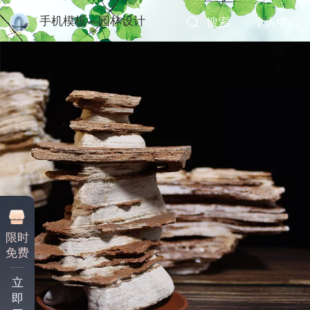
手机模板—园林设计
搜索
个人中心
限时
免费
立
即