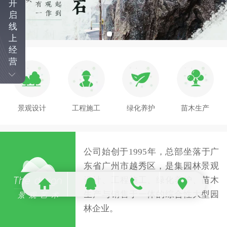
开
启
线
上
经
营
景观设计
工程施工
绿化养护
苗木生产
公司始创于1995年，总部坐落于广
东省广州市越秀区，是集园林景观
设计、工程施工、绿化养护、苗木
生产与销售于一体的综合性大型园
景 观 艺 术
林企业。