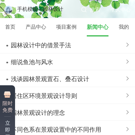
手机模板—园林设计
搜索
个人中心
首页
产品中心
项目案例
新闻中心
我的
园林设计中的借景手法
细说鱼池与风水
浅谈园林景观置石、叠石设计
居住区环境景观设计导则
限时
免费
园林景观设计的理念
立
不同色系在景观设置中的不同作用
即