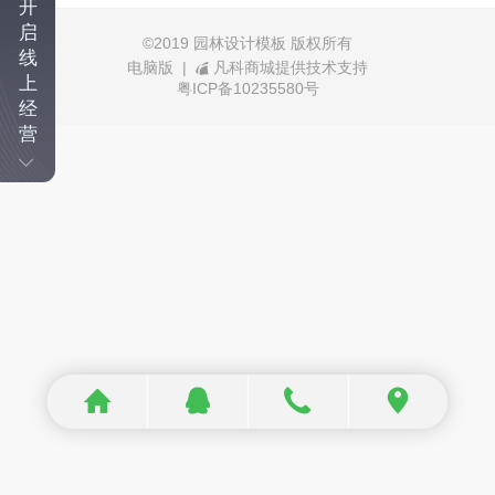
开
启
©
2019 园林设计模板 版权所有
线
电脑版
|
凡科商城提供技术支持
上
粤ICP备10235580号
经
营