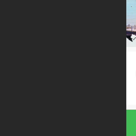
立
即
开
启
线
上
经
营